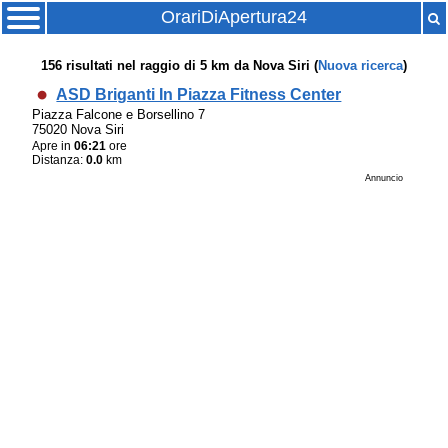
OrariDiApertura24
156
risultati nel raggio di
5 km
da
Nova Siri
(
Nuova ricerca
)
ASD Briganti In Piazza Fitness Center
Piazza Falcone e Borsellino 7
75020 Nova Siri
Apre in
06:21
ore
Distanza:
0.0
km
Annuncio