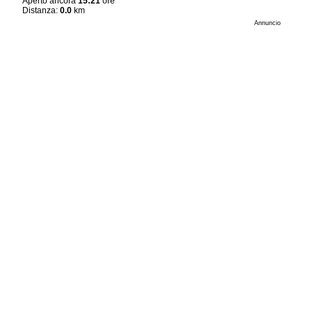
Aperto ancora
15:21
ore
Distanza:
0.0
km
Annuncio