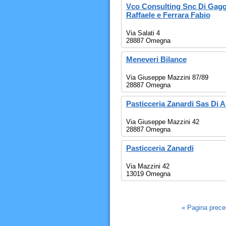
Vco Consulting Snc Di Gagg
Raffaele e Ferrara Fabio
Via Salati 4
28887 Omegna
Meneveri Bilance
Via Giuseppe Mazzini 87/89
28887 Omegna
Pasticceria Zanardi Sas Di A
Via Giuseppe Mazzini 42
28887 Omegna
Pasticceria Zanardi
Via Mazzini 42
13019 Omegna
« Pagina prec