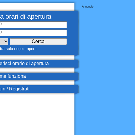
Annuncio
a orari di apertura
ra solo negozi aperti
erisci orario di apertura
e funziona
in / Registrati