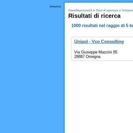
Annuncio
Oraridiapertura24
»
Orari di apertura a Omegn
Risultati di ricerca
1000
risultati nel raggio di
5 
Unipol - Vco Consulting
Via Giuseppe Mazzini 85
28887 Omegna