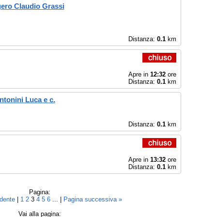
ero Claudio Grassi
Distanza:
0.1
km
Apre in
12:32
ore
Distanza:
0.1
km
ntonini Luca e c.
Distanza:
0.1
km
Apre in
13:32
ore
Distanza:
0.1
km
Pagina:
edente
|
1
2
3
4
5
6
... |
Pagina successiva »
Vai alla pagina: