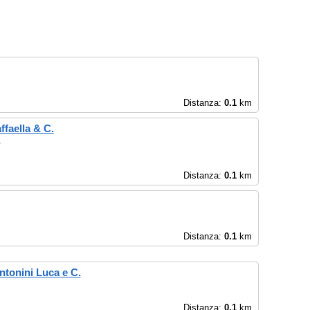
Distanza:
0.1
km
faella & C.
Distanza:
0.1
km
Distanza:
0.1
km
ntonini Luca e C.
Distanza:
0.1
km