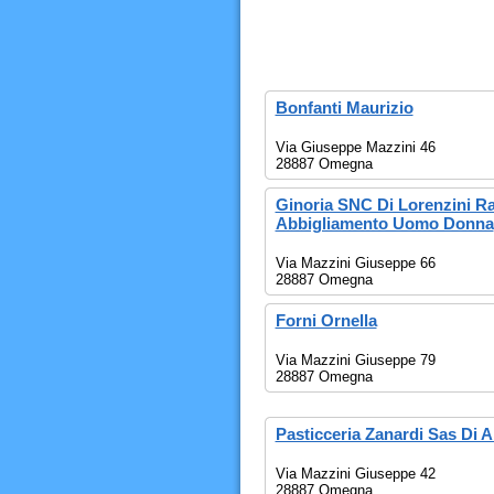
Bonfanti Maurizio
Via Giuseppe Mazzini 46
28887 Omegna
Ginoria SNC Di Lorenzini Raf
Abbigliamento Uomo Donna
Via Mazzini Giuseppe 66
28887 Omegna
Forni Ornella
Via Mazzini Giuseppe 79
28887 Omegna
Pasticceria Zanardi Sas Di A
Via Mazzini Giuseppe 42
28887 Omegna