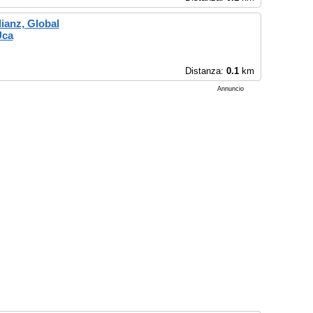
lianz, Global
Uca
Distanza:
0.1
km
Annuncio