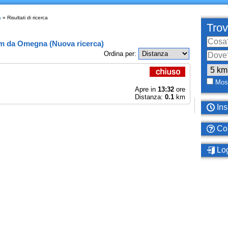
a
» Risultati di ricerca
Trov
km
da
Omegna
(
Nuova ricerca
)
Ordina per:
Most
Apre in
13:32
ore
Distanza:
0.1
km
Ins
Com
Log