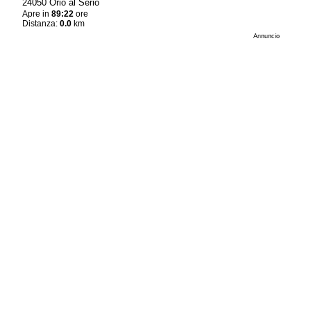
24050 Orio al Serio
Apre in
89:22
ore
Distanza:
0.0
km
Annuncio