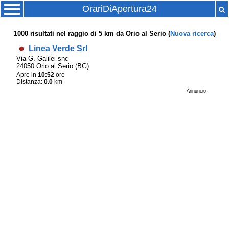
OrariDiApertura24
1000
risultati nel raggio di
5 km
da
Orio al Serio
(
Nuova ricerca
)
Linea Verde Srl
Via G. Galilei snc
24050 Orio al Serio (BG)
Apre in
10:52
ore
Distanza:
0.0
km
Annuncio