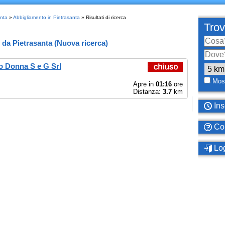
anta
»
Abbigliamento in Pietrasanta
» Risultati di ricerca
Trov
da
Pietrasanta
(
Nuova ricerca
)
o Donna S e G Srl
Most
Apre in
01:16
ore
Distanza:
3.7
km
Ins
Com
Log