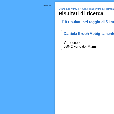
Annuncio
Oraridiapertura24
»
Orari di apertura a Pietras
Risultati di ricerca
119
risultati nel raggio di
5 km
Daniela Broch Abbigliament
Via Idone 2
55042 Forte dei Marmi