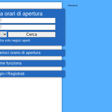
Annuncio
a orari di apertura
ra solo negozi aperti
erisci orario di apertura
e funziona
in / Registrati