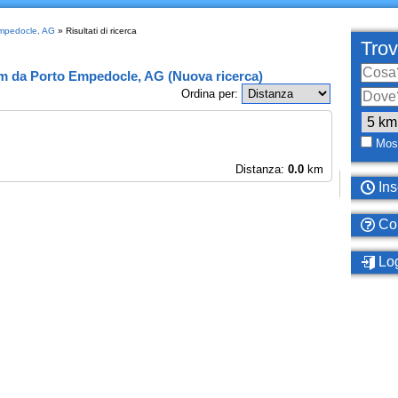
Empedocle, AG
» Risultati di ricerca
Trov
km
da
Porto Empedocle, AG
(
Nuova ricerca
)
Ordina per:
Most
Distanza:
0.0
km
Ins
Com
Log