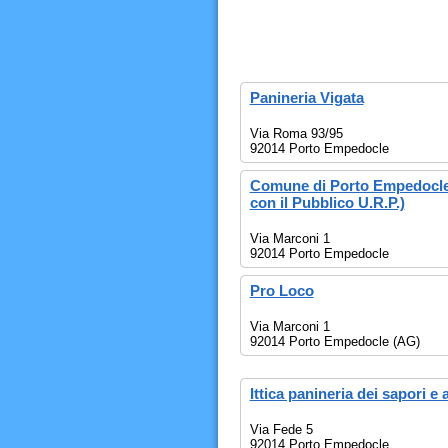
Panineria Vigata
Via Roma 93/95
92014 Porto Empedocle
Comune di Porto Empedocle 
con il Pubblico U.R.P.)
Via Marconi 1
92014 Porto Empedocle
Pro Loco
Via Marconi 1
92014 Porto Empedocle (AG)
Ittica panineria dei sapori e a
Via Fede 5
92014 Porto Empedocle