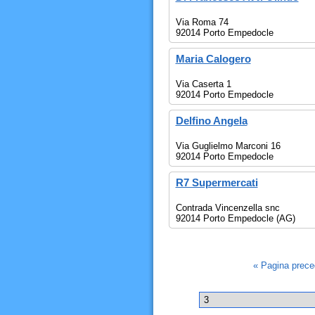
Via Roma 74
92014 Porto Empedocle
Maria Calogero
Via Caserta 1
92014 Porto Empedocle
Delfino Angela
Via Guglielmo Marconi 16
92014 Porto Empedocle
R7 Supermercati
Contrada Vincenzella snc
92014 Porto Empedocle (AG)
« Pagina prec