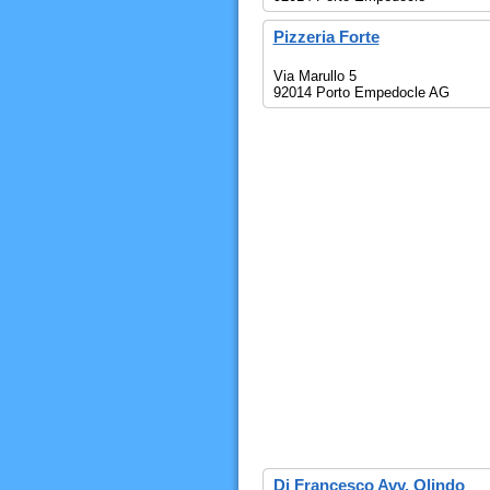
Pizzeria Forte
Via Marullo 5
92014 Porto Empedocle AG
Di Francesco Avv. Olindo