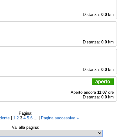
Distanza:
0.0
km
Distanza:
0.0
km
Distanza:
0.0
km
Aperto ancora
11:07
ore
Distanza:
0.0
km
Pagina:
edente
|
1
2
3
4
5
6
... |
Pagina successiva »
Vai alla pagina: