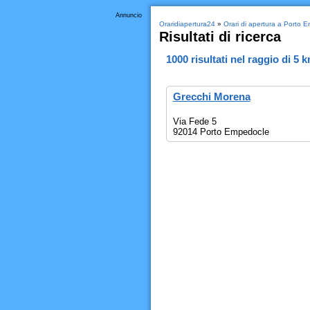
Annuncio
Oraridiapertura24
»
Orari di apertura a Porto 
Risultati di ricerca
1000
risultati nel raggio di
5 
Grecchi Morena
Via Fede 5
92014 Porto Empedocle