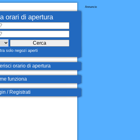
Annuncio
a orari di apertura
ra solo negozi aperti
erisci orario di apertura
e funziona
in / Registrati