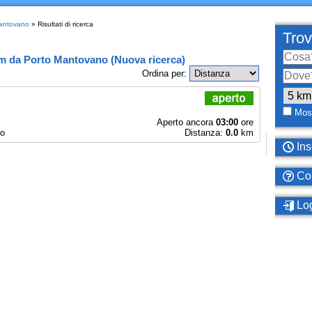
Mantovano
» Risultati di ricerca
Trov
km
da
Porto Mantovano
(
Nuova ricerca
)
Ordina per:
Most
Aperto ancora
03:00
ore
no
Distanza:
0.0
km
Ins
Com
Log