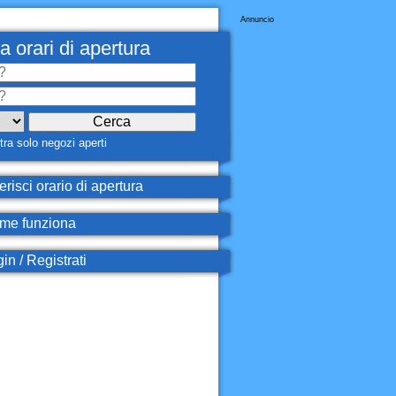
Annuncio
a orari di apertura
ra solo negozi aperti
erisci orario di apertura
e funziona
in / Registrati