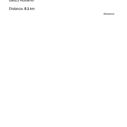
89025 Rosarno
Distanza:
0.1
km
Annuncio