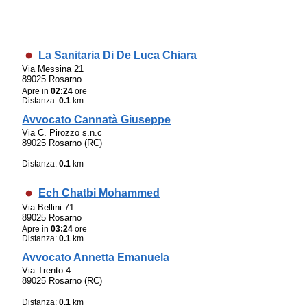
La Sanitaria Di De Luca Chiara
Via Messina 21
89025 Rosarno
Apre in
02:24
ore
Distanza:
0.1
km
Avvocato Cannatà Giuseppe
Via C. Pirozzo s.n.c
89025 Rosarno (RC)
Distanza:
0.1
km
Ech Chatbi Mohammed
Via Bellini 71
89025 Rosarno
Apre in
03:24
ore
Distanza:
0.1
km
Avvocato Annetta Emanuela
Via Trento 4
89025 Rosarno (RC)
Distanza:
0.1
km