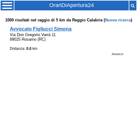
OrariDiApertura24
1000
risultati nel raggio di
5 km
da
Reggio Calabria
(
Nuova ricerca
)
Avvocato Figliucci Simona
Via Don Gregorio Varrà 11
89025 Rosarno (RC)
Distanza:
0.0
km
Annuncio