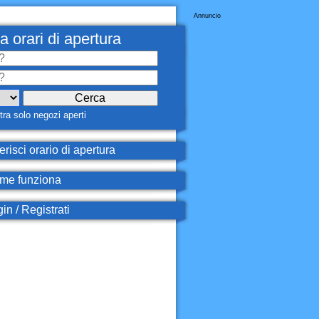
Annuncio
a orari di apertura
ra solo negozi aperti
erisci orario di apertura
e funziona
in / Registrati