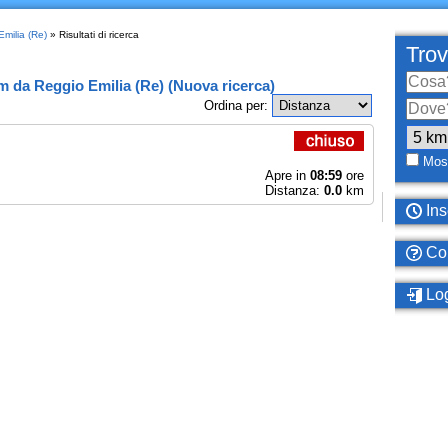
Emilia (Re)
» Risultati di ricerca
Trov
km
da
Reggio Emilia (Re)
(
Nuova ricerca
)
Ordina per:
Most
Apre in
08:59
ore
Distanza:
0.0
km
Ins
Com
Log