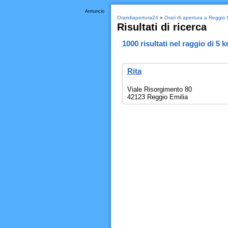
Annuncio
Oraridiapertura24
»
Orari di apertura a Reggio 
Risultati di ricerca
1000
risultati nel raggio di
5 
Rita
Viale Risorgimento 80
42123 Reggio Emilia