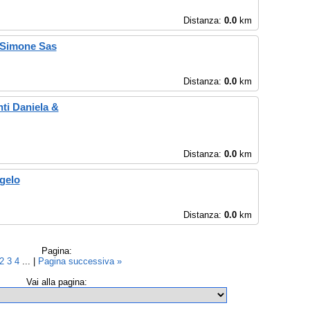
Distanza:
0.0
km
i Simone Sas
Distanza:
0.0
km
nti Daniela &
Distanza:
0.0
km
gelo
Distanza:
0.0
km
Pagina:
2
3
4
... |
Pagina successiva »
Vai alla pagina: