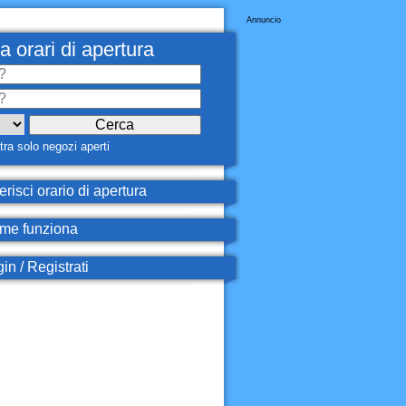
Annuncio
a orari di apertura
ra solo negozi aperti
erisci orario di apertura
e funziona
in / Registrati