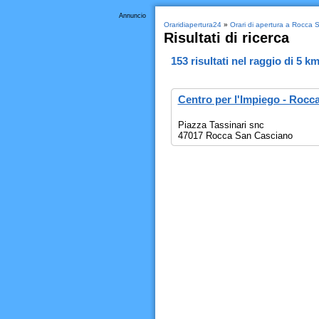
Annuncio
Oraridiapertura24
»
Orari di apertura a Rocca 
Risultati di ricerca
153
risultati nel raggio di
5 k
Centro per l'Impiego - Rocc
Piazza Tassinari snc
47017 Rocca San Casciano