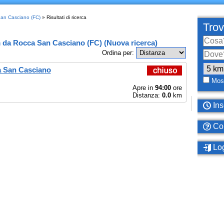
San Casciano (FC)
» Risultati di ricerca
Trov
m
da
Rocca San Casciano (FC)
(
Nuova ricerca
)
Ordina per:
a San Casciano
Most
Apre in
94:00
ore
Distanza:
0.0
km
Ins
Com
Log