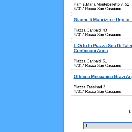
Parr. s.Maria Montebelletto v. 51
47017 Rocca San Casciano
Giannelli Maurizio e Ugolin
Piazza Garibaldi 43
47017 Rocca San Casciano
L'Orto In Piazza Snc Di Tale
Conficconi Anna
Piazza Garibaldi 51
47017 Rocca San Casciano
Officina Meccanica Bravi An
Piazza Tassinari 3
47017 Rocca San Casciano
1