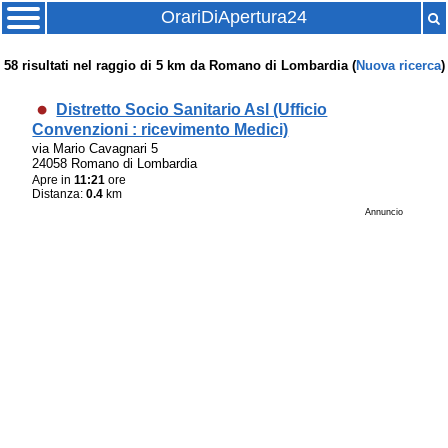
OrariDiApertura24
58
risultati nel raggio di
5 km
da
Romano di Lombardia
(
Nuova ricerca
)
Distretto Socio Sanitario Asl (Ufficio
Convenzioni : ricevimento Medici)
via Mario Cavagnari 5
24058 Romano di Lombardia
Apre in
11:21
ore
Distanza:
0.4
km
Annuncio