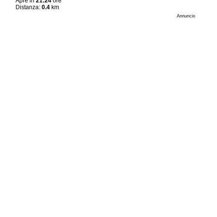
Apre in
21:24
ore
Distanza:
0.4
km
Annuncio