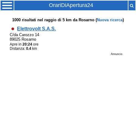
OrariDiApertura24
1000
risultati nel raggio di
5 km
da
Rosarno
(
Nuova ricerca
)
Elettrovolt S.A.S.
C/da Carozzo 14
89025 Rosarno
Apre in
20:24
ore
Distanza:
0.4
km
Annuncio