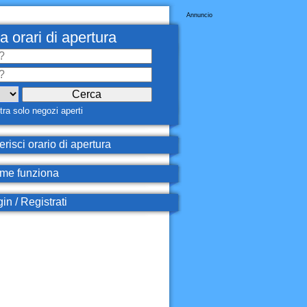
Annuncio
a orari di apertura
ra solo negozi aperti
erisci orario di apertura
e funziona
in / Registrati