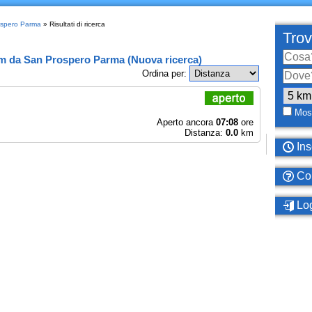
rospero Parma
» Risultati di ricerca
Trov
km
da
San Prospero Parma
(
Nuova ricerca
)
Ordina per:
Most
Aperto ancora
07:08
ore
Distanza:
0.0
km
Ins
Com
Log