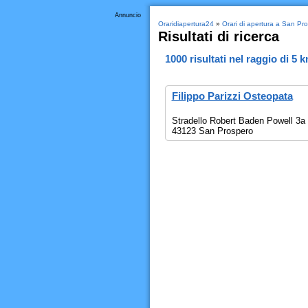
Annuncio
Oraridiapertura24
»
Orari di apertura a San P
Risultati di ricerca
1000
risultati nel raggio di
5 
Filippo Parizzi Osteopata
Stradello Robert Baden Powell 3a
43123 San Prospero