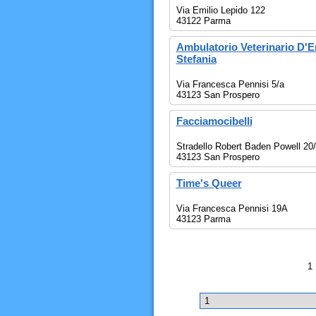
Via Emilio Lepido 122
43122 Parma
Ambulatorio Veterinario D'E
Stefania
Via Francesca Pennisi 5/a
43123 San Prospero
Facciamocibelli
Stradello Robert Baden Powell 20
43123 San Prospero
Time's Queer
Via Francesca Pennisi 19A
43123 Parma
1