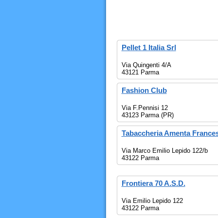
Pellet 1 Italia Srl
Via Quingenti 4/A
43121 Parma
Fashion Club
Via F.Pennisi 12
43123 Parma (PR)
Tabaccheria Amenta France
Via Marco Emilio Lepido 122/b
43122 Parma
Frontiera 70 A.S.D.
Via Emilio Lepido 122
43122 Parma