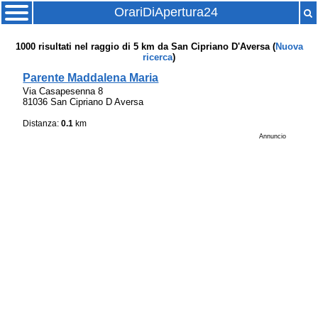
OrariDiApertura24
1000
risultati nel raggio di
5 km
da
San Cipriano D'Aversa
(
Nuova
ricerca
)
Parente Maddalena Maria
Via Casapesenna 8
81036 San Cipriano D Aversa
Distanza:
0.1
km
Annuncio