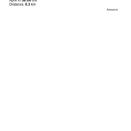
Apre in
58:06
ore
Distanza:
0.3
km
Annuncio