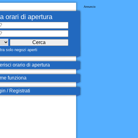
Annuncio
a orari di apertura
ra solo negozi aperti
erisci orario di apertura
e funziona
in / Registrati