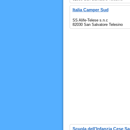
Italia Camper Sud
SS Alife-Telese s.n.c
82030 San Salvatore Telesino
Scuola dell'Infanzia Cese 