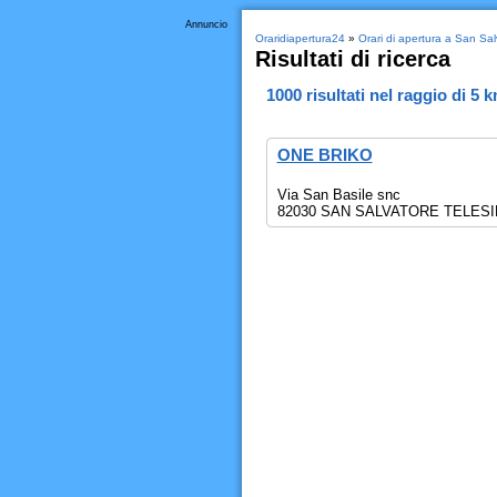
Annuncio
Oraridiapertura24
»
Orari di apertura a San Sal
Risultati di ricerca
1000
risultati nel raggio di
5 
ONE BRIKO
Via San Basile snc
82030 SAN SALVATORE TELES