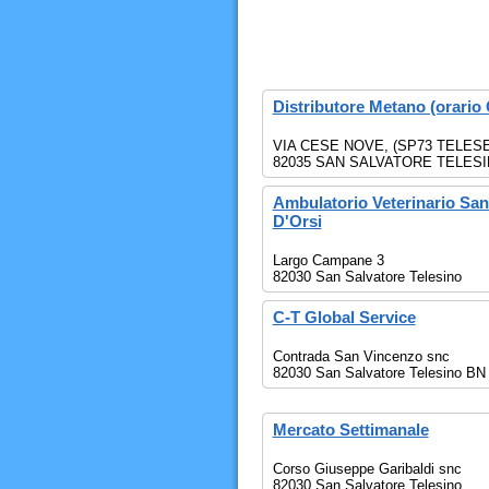
Distributore Metano (orario 
VIA CESE NOVE, (SP73 TELESE
82035 SAN SALVATORE TELES
Ambulatorio Veterinario San
D'Orsi
Largo Campane 3
82030 San Salvatore Telesino
C-T Global Service
Contrada San Vincenzo snc
82030 San Salvatore Telesino BN
Mercato Settimanale
Corso Giuseppe Garibaldi snc
82030 San Salvatore Telesino