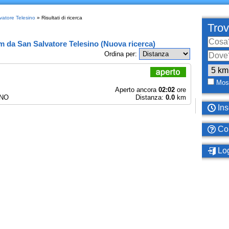
vatore Telesino
» Risultati di ricerca
Trov
km
da
San Salvatore Telesino
(
Nuova ricerca
)
Ordina per:
Most
Aperto ancora
02:02
ore
INO
Distanza:
0.0
km
Ins
Com
Log