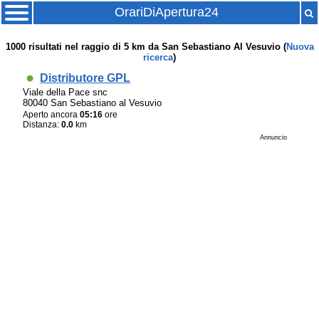
OrariDiApertura24
1000
risultati nel raggio di
5 km
da
San Sebastiano Al Vesuvio
(
Nuova
ricerca
)
Distributore GPL
Viale della Pace snc
80040 San Sebastiano al Vesuvio
Aperto ancora
05:16
ore
Distanza:
0.0
km
Annuncio