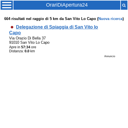
OrariDiApertura24
664
risultati nel raggio di
5 km
da
San Vito Lo Capo
(
Nuova ricerca
)
Delegazione di Spiaggia di San Vito lo
Capo
Via Orazio Di Bella 37
91010 San Vito Lo Capo
Apre in
57:34
ore
Distanza:
0.0
km
Annuncio