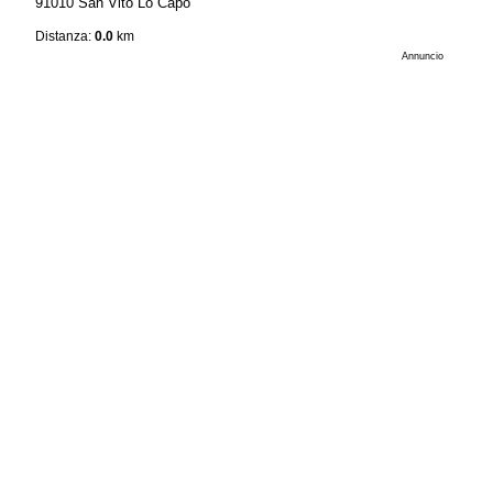
91010 San Vito Lo Capo
Distanza:
0.0
km
Annuncio