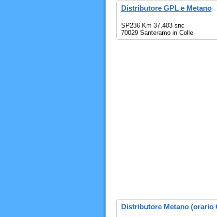
Distributore GPL e Metano
SP236 Km 37,403 snc
70029 Santeramo in Colle
Distributore Metano (orario 