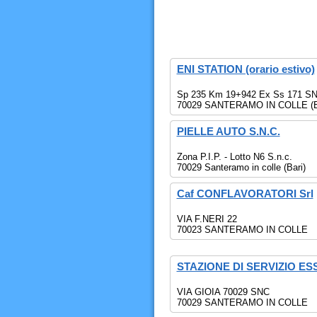
ENI STATION (orario estivo)
Sp 235 Km 19+942 Ex Ss 171 S
70029 SANTERAMO IN COLLE (
PIELLE AUTO S.N.C.
Zona P.I.P. - Lotto N6 S.n.c.
70029 Santeramo in colle (Bari)
Caf CONFLAVORATORI Srl
VIA F.NERI 22
70023 SANTERAMO IN COLLE
STAZIONE DI SERVIZIO ES
VIA GIOIA 70029 SNC
70029 SANTERAMO IN COLLE