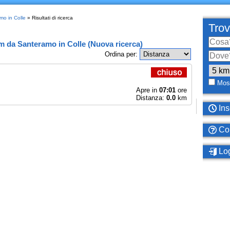
mo in Colle
» Risultati di ricerca
Trov
km
da
Santeramo in Colle
(
Nuova ricerca
)
Ordina per:
Most
Apre in
07:01
ore
Distanza:
0.0
km
Ins
Com
Log