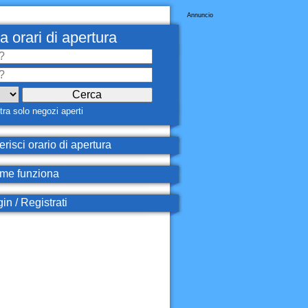
Annuncio
a orari di apertura
ra solo negozi aperti
erisci orario di apertura
e funziona
in / Registrati