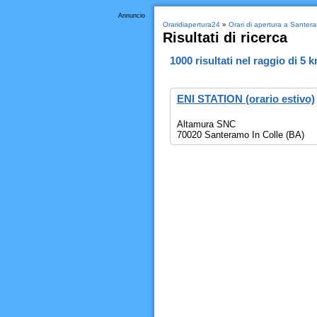
Annuncio
Oraridiapertura24
»
Orari di apertura a Santera
Risultati di ricerca
1000
risultati nel raggio di
5 
ENI STATION (orario estivo)
Altamura SNC
70020 Santeramo In Colle (BA)