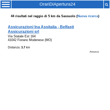
OrariDiApertura24
44
risultati nel raggio di
5 km
da
Sassuolo
(
Nuova ricerca
)
Assicurazioni Ina Assitalia - Belfasti
Assicurazioni srl
Via Statale Est 164
41042 Fiorano Modenese (MO)
Distanza:
3.7
km
Annuncio