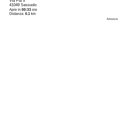
Via Pia 5
41049 Sassuolo
Apre in
00:33
ore
Distanza:
0.1
km
Annuncio