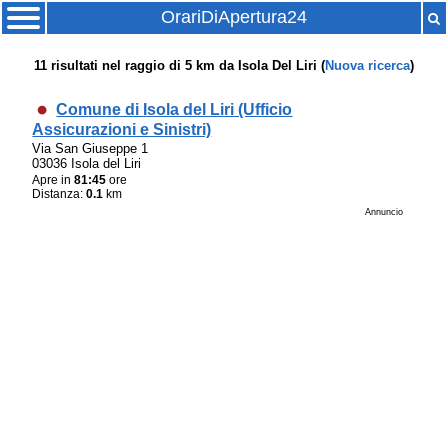
OrariDiApertura24
11
risultati nel raggio di
5 km
da
Isola Del Liri
(
Nuova ricerca
)
Comune di Isola del Liri (Ufficio
Assicurazioni e Sinistri)
Via San Giuseppe 1
03036 Isola del Liri
Apre in
81:45
ore
Distanza:
0.1
km
Annuncio