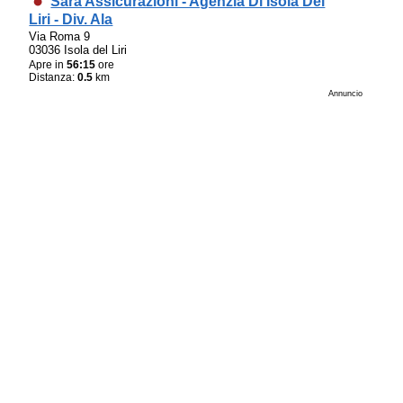
Sara Assicurazioni - Agenzia Di Isola Del
Liri - Div. Ala
Via Roma 9
03036 Isola del Liri
Apre in
56:15
ore
Distanza:
0.5
km
Annuncio