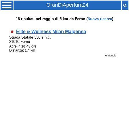
OrariDiApertura24
18
risultati nel raggio di
5 km
da
Ferno
(
Nuova ricerca
)
Elite & Wellness Milan Malpensa
Strada Statale 336 s.n.c.
21010 Ferno
Apre in
10:48
ore
Distanza:
1.4
km
Annuncio