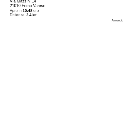
Via Mazzini 14
21010 Ferno Varese
Apre in
10:48
ore
Distanza:
2.4
km
Annuncio