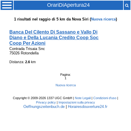
OrariDiApertura24
1
risultati nel raggio di
5 km
da
Nova Siri
(
Nuova ricerca
)
Banca Del Cilento Di Sassano e Vallo Di
Diano e Della Lucania Credito Coop Soc
Coop Per Azioni
Contrada Trisaia Snc
75026 Rotondella
Distanza:
2.6
km
Pagina:
1
Nuova ricerca
Copyright © 2009-2026 1337 UGC GmbH |
Note Legali
|
Condizioni d'uso
|
Privacy policy
|
Impostazioni sulla privacy
Oeffnungszeitenbuch.de
|
Horairesdouverture24.fr