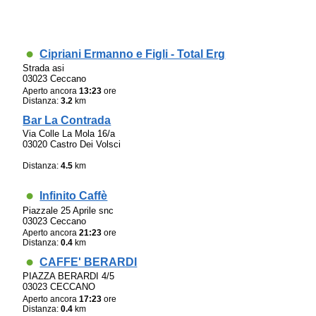
Cipriani Ermanno e Figli - Total Erg
Strada asi
03023 Ceccano
Aperto ancora
13:23
ore
Distanza:
3.2
km
Bar La Contrada
Via Colle La Mola 16/a
03020 Castro Dei Volsci
Distanza:
4.5
km
Infinito Caffè
Piazzale 25 Aprile snc
03023 Ceccano
Aperto ancora
21:23
ore
Distanza:
0.4
km
CAFFE' BERARDI
PIAZZA BERARDI 4/5
03023 CECCANO
Aperto ancora
17:23
ore
Distanza:
0.4
km