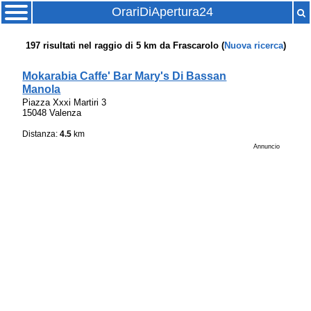
OrariDiApertura24
197
risultati nel raggio di
5 km
da
Frascarolo
(
Nuova ricerca
)
Mokarabia Caffe' Bar Mary's Di Bassan
Manola
Piazza Xxxi Martiri 3
15048 Valenza
Distanza:
4.5
km
Annuncio