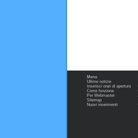
Menu
Ultime notizie
Inserisci orari di apertura
Come funziona
Per Webmaster
Sitemap
Nuovi inserimenti