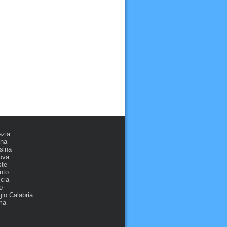
ezia
ona
sina
ova
ste
nto
cia
o
io Calabria
ma