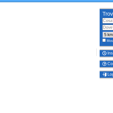
Trov
Most
Ins
Com
Log