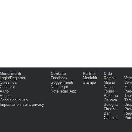
Menu utenti
Contatto
Partner
Città
Login/Registrati
Feedback
Mediakit
Roma
Ven
Classifica
Suggerimenti
Stampa
Milano
Ver
Concorsi
Note legali
Napoli
Mes
Aiuto
Note legali App
Torino
Pad
Regole
Palermo
Trie
Condizioni d‘uso
Genova
Tara
Impostazioni sulla privacy
Bologna
Bres
Firenze
Prat
Bari
Regg
Catania
Par