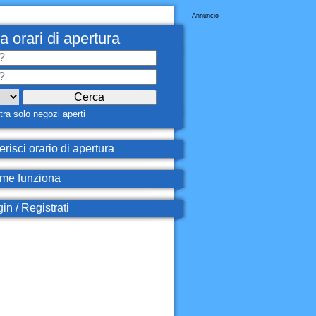
Annuncio
a orari di apertura
ra solo negozi aperti
erisci orario di apertura
e funziona
in / Registrati