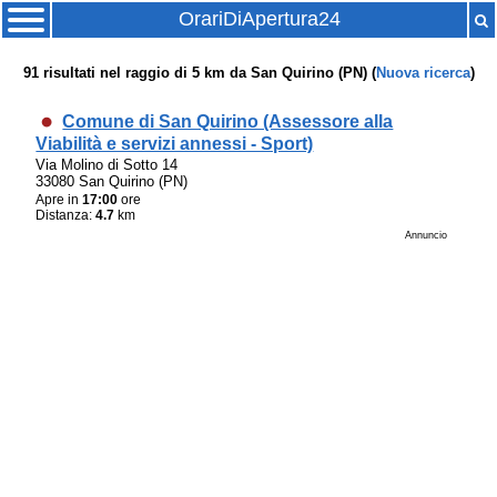
OrariDiApertura24
91
risultati nel raggio di
5 km
da
San Quirino (PN)
(
Nuova ricerca
)
Comune di San Quirino (Assessore alla
Viabilità e servizi annessi - Sport)
Via Molino di Sotto 14
33080 San Quirino (PN)
Apre in
17:00
ore
Distanza:
4.7
km
Annuncio