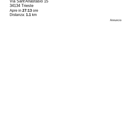
Via Sant'Anastasio 15
34134 Trieste
Apre in
27:13
ore
Distanza:
1.1
km
Annuncio