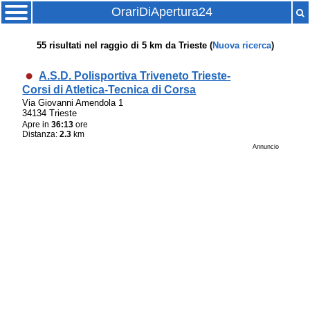
OrariDiApertura24
55
risultati nel raggio di
5 km
da
Trieste
(
Nuova ricerca
)
A.S.D. Polisportiva Triveneto Trieste-
Corsi di Atletica-Tecnica di Corsa
Via Giovanni Amendola 1
34134 Trieste
Apre in
36:13
ore
Distanza:
2.3
km
Annuncio