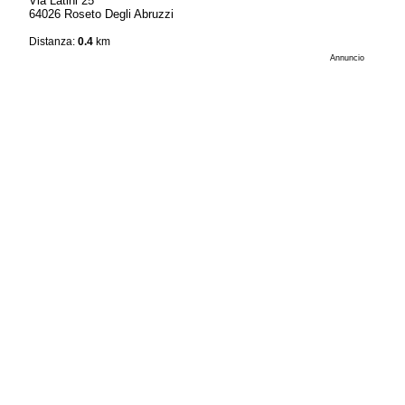
Via Latini 25
64026 Roseto Degli Abruzzi
Distanza:
0.4
km
Annuncio