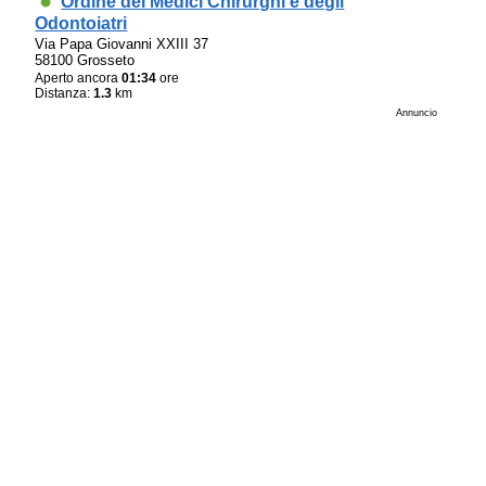
Ordine dei Medici Chirurghi e degli
Odontoiatri
Via Papa Giovanni XXIII 37
58100 Grosseto
Aperto ancora
01:34
ore
Distanza:
1.3
km
Annuncio