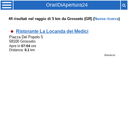
OrariDiApertura24
44
risultati nel raggio di
5 km
da
Grosseto (GR)
(
Nuova ricerca
)
Ristorante La Locanda dei Medici
Piazza Del Popolo 5
58100 Grosseto
Apre in
07:04
ore
Distanza:
0.1
km
Annuncio