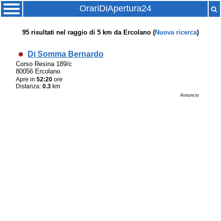
OrariDiApertura24
95
risultati nel raggio di
5 km
da
Ercolano
(
Nuova ricerca
)
Di Somma Bernardo
Corso Resina 189/c
80056 Ercolano
Apre in
52:20
ore
Distanza:
0.3
km
Annuncio