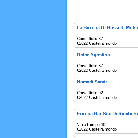
La Birreria Di Rossetti Mirk
Corso Italia 67
62022 Castelraimondo
Dolce Agostino
Corso Italia 37
62022 Castelraimondo
Hamadi Samir
Corso Italia 92
62022 Castelraimondo
Europa Bar Snc Di Rinxhi Ro
Viale Europa 10
62022 Castelraimondo