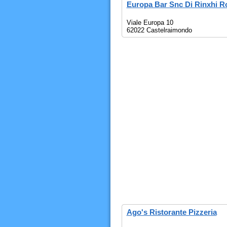
Europa Bar Snc Di Rinxhi Ro
Viale Europa 10
62022 Castelraimondo
Ago's Ristorante Pizzeria