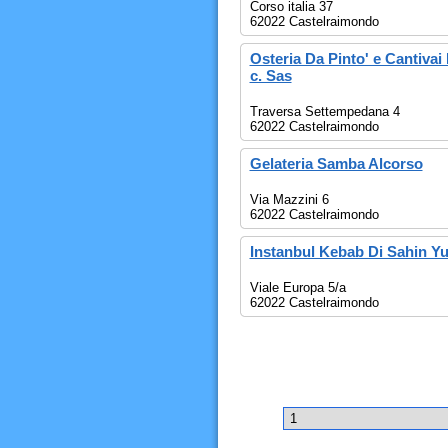
Corso italia 37
62022 Castelraimondo
Osteria Da Pinto' e Cantivai
c. Sas
Traversa Settempedana 4
62022 Castelraimondo
Gelateria Samba Alcorso
Via Mazzini 6
62022 Castelraimondo
Instanbul Kebab Di Sahin Y
Viale Europa 5/a
62022 Castelraimondo