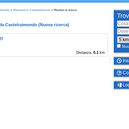
raimondo
»
Ristoranti in Castelraimondo
» Risultati di ricerca
Trov
da
Castelraimondo
(
Nuova ricerca
)
ri
Most
Distanza:
0.1
km
Ins
Com
Log