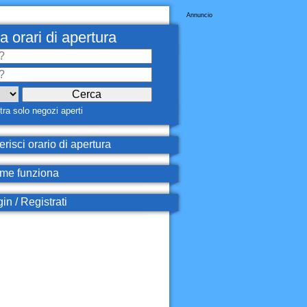
Annuncio
a orari di apertura
ra solo negozi aperti
erisci orario di apertura
e funziona
in / Registrati