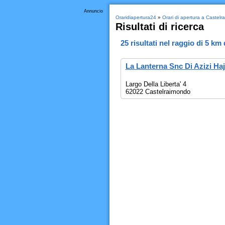
Annuncio
Oraridiapertura24
»
Orari di apertura a Castel
Risultati di ricerca
25
risultati nel raggio di
5 km
La Lanterna Snc Di Azizi Haj
Largo Della Liberta' 4
62022 Castelraimondo