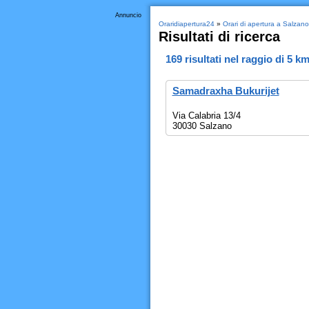
Annuncio
Oraridiapertura24
»
Orari di apertura a Salzano
Risultati di ricerca
169
risultati nel raggio di
5 k
Samadraxha Bukurijet
Via Calabria 13/4
30030 Salzano