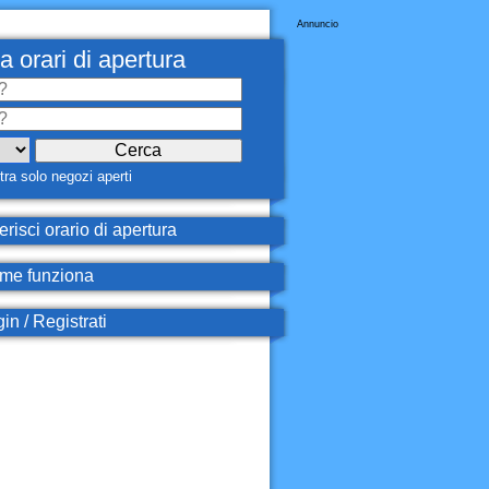
Annuncio
a orari di apertura
ra solo negozi aperti
erisci orario di apertura
e funziona
in / Registrati