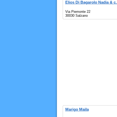
Elios Di Bagarolo Nadia & c
Via Piemonte 22
30030 Salzano
Marigo Maila