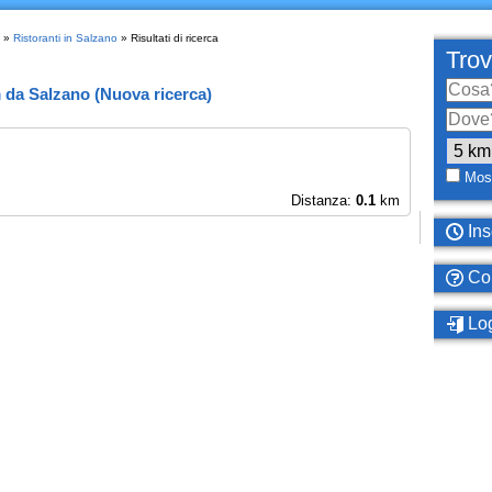
»
Ristoranti in Salzano
» Risultati di ricerca
Trov
m
da
Salzano
(
Nuova ricerca
)
Most
Distanza:
0.1
km
Ins
Com
Log