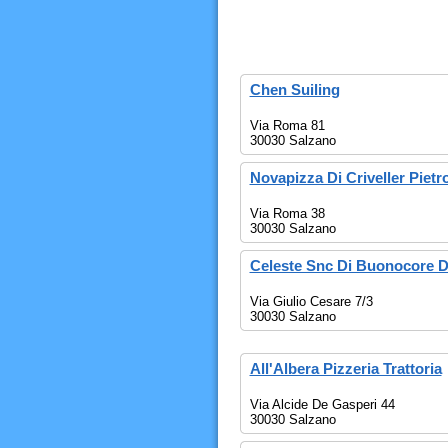
Chen Suiling
Via Roma 81
30030 Salzano
Novapizza Di Criveller Pietr
Via Roma 38
30030 Salzano
Celeste Snc Di Buonocore D
Via Giulio Cesare 7/3
30030 Salzano
All'Albera Pizzeria Trattoria
Via Alcide De Gasperi 44
30030 Salzano