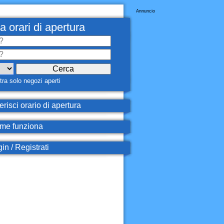
Annuncio
a orari di apertura
ra solo negozi aperti
erisci orario di apertura
e funziona
in / Registrati