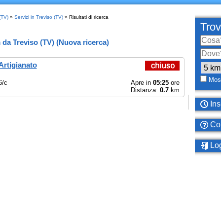
(TV)
»
Servizi in Treviso (TV)
» Risultati di ricerca
Trov
m
da
Treviso (TV)
(
Nuova ricerca
)
Artigianato
Most
6/c
Apre in
05:25
ore
Distanza:
0.7
km
Ins
Com
Log