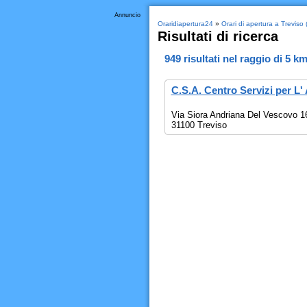
Annuncio
Oraridiapertura24
»
Orari di apertura a Treviso 
Risultati di ricerca
949
risultati nel raggio di
5 k
C.S.A. Centro Servizi per L' 
Via Siora Andriana Del Vescovo 1
31100 Treviso