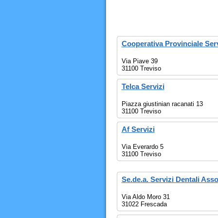
Cooperativa Provinciale Serv
Via Piave 39
31100 Treviso
Telca Servizi
Piazza giustinian racanati 13
31100 Treviso
Af Servizi
Via Everardo 5
31100 Treviso
Se.de.a. Servizi Dentali Asso
Via Aldo Moro 31
31022 Frescada