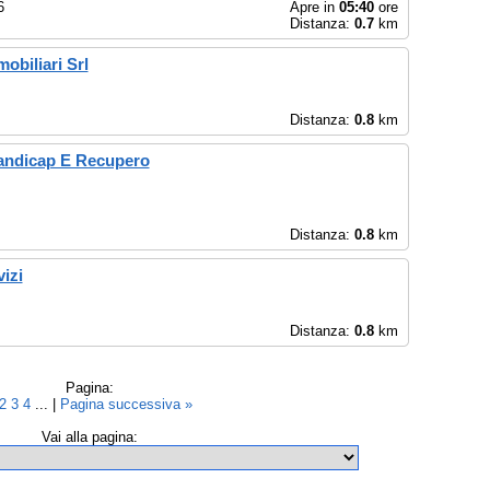
6
Apre in
05:40
ore
Distanza:
0.7
km
obiliari Srl
Distanza:
0.8
km
handicap E Recupero
Distanza:
0.8
km
izi
Distanza:
0.8
km
Pagina:
2
3
4
... |
Pagina successiva »
Vai alla pagina: