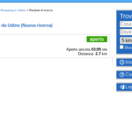
»
Shopping in Udine
» Risultati di ricerca
Trov
m
da
Udine
(
Nuova ricerca
)
Most
Aperto ancora
03:09
ore
Distanza:
2.7
km
Ins
Com
Log