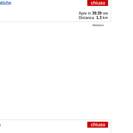
atiche
Apre in
39:39
ore
Distanza:
1.3
km
Annuncio
a