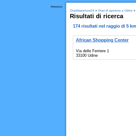
Annuncio
Oraridiapertura24
»
Orari di apertura a Udine
Risultati di ricerca
174
risultati nel raggio di
5 k
African Shopping Center
Via delle Ferriere 1
33100 Udine