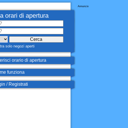
Annuncio
a orari di apertura
ra solo negozi aperti
erisci orario di apertura
e funziona
in / Registrati