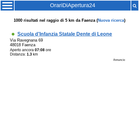
OrariDiApertura24
1000
risultati nel raggio di
5 km
da
Faenza
(
Nuova ricerca
)
Scuola d'Infanzia Statale Dente di Leone
Via Ravegnana 69
48018 Faenza
Aperto ancora
07:08
ore
Distanza:
1.3
km
Annuncio