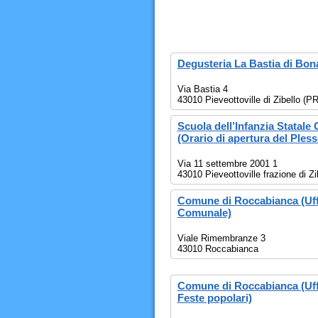
Degusteria La Bastia di Bona
Via Bastia 4
43010 Pieveottoville di Zibello (PR
Scuola dell’Infanzia Statale 
(Orario di apertura del Pless
Via 11 settembre 2001 1
43010 Pieveottoville frazione di Zi
Comune di Roccabianca (Uffi
Comunale)
Viale Rimembranze 3
43010 Roccabianca
Comune di Roccabianca (Uffi
Feste popolari)