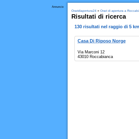
Annuncio
Oraridiapertura24
»
Orari di apertura a Roccab
Risultati di ricerca
130
risultati nel raggio di
5 k
Casa Di Riposo Norge
Via Marconi 12
43010 Roccabianca