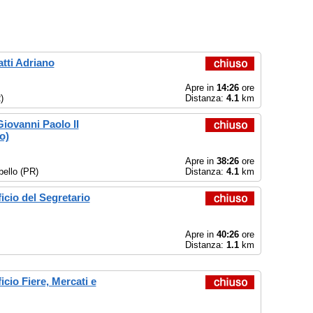
tti Adriano
Apre in
14:26
ore
)
Distanza:
4.1
km
Giovanni Paolo II
o)
Apre in
38:26
ore
bello (PR)
Distanza:
4.1
km
cio del Segretario
Apre in
40:26
ore
Distanza:
1.1
km
cio Fiere, Mercati e