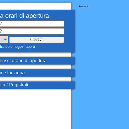
Annuncio
a orari di apertura
ra solo negozi aperti
erisci orario di apertura
e funziona
in / Registrati