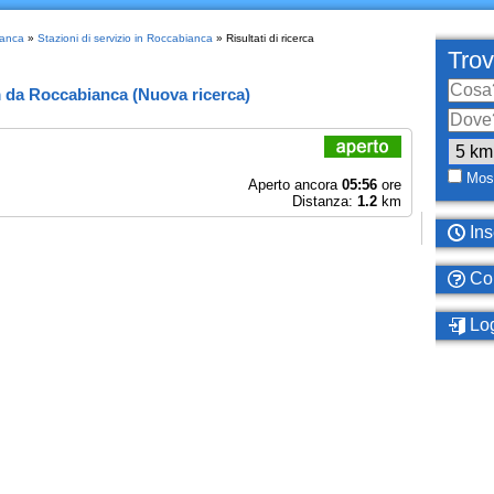
ianca
»
Stazioni di servizio in Roccabianca
» Risultati di ricerca
Trov
m
da
Roccabianca
(
Nuova ricerca
)
Most
Aperto ancora
05:56
ore
Distanza:
1.2
km
Ins
Com
Log