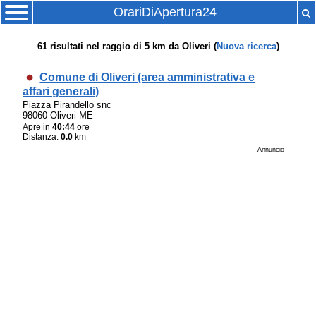
OrariDiApertura24
61
risultati nel raggio di
5 km
da
Oliveri
(
Nuova ricerca
)
Comune di Oliveri (area amministrativa e
affari generali)
Piazza Pirandello snc
98060 Oliveri ME
Apre in
40:44
ore
Distanza:
0.0
km
Annuncio