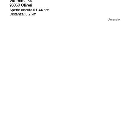
Via Roma 34
98060 Oliveri
Aperto ancora
01:44
ore
Distanza:
0.2
km
Annuncio