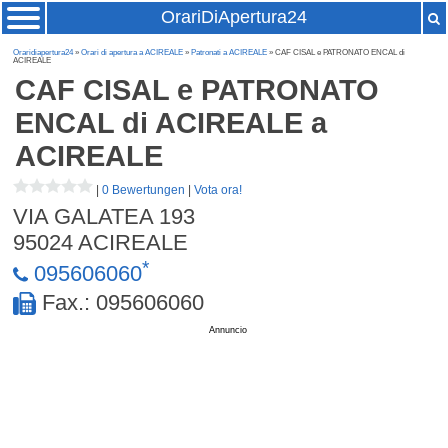
OrariDiApertura24
Oraridiapertura24
»
Orari di apertura a ACIREALE
»
Patronati a ACIREALE
» CAF CISAL e PATRONATO ENCAL di
ACIREALE
CAF CISAL e PATRONATO
ENCAL di ACIREALE
a
ACIREALE
|
0 Bewertungen
|
Vota ora!
VIA GALATEA 193
95024
ACIREALE
*
095606060
Fax.: 095606060
Annuncio