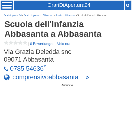
OrariDiApertura24
Oraridiapertura24
»
Orari di apertura a Abbasanta
»
Scuole a Abbasanta
» Scuola dell'Infanzia Abbasanta
Scuola dell'Infanzia
Abbasanta
a Abbasanta
|
0 Bewertungen
|
Vota ora!
Via Grazia Deledda snc
09071
Abbasanta
*
0785 54636
comprensivoabbasanta... »
Annuncio