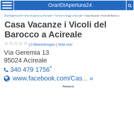
OrariDiApertura24
Oraridiapertura24
»
Orari di apertura a Acireale
»
Turismo e Viaggi a Acireale
» Casa Vacanze i Vicoli del Barocco
Casa Vacanze i Vicoli del
Barocco
a Acireale
|
0 Bewertungen
|
Vota ora!
Via Geremia 13
95024
Acireale
*
340 479 1756
www.facebook.com/Cas... »
Annuncio