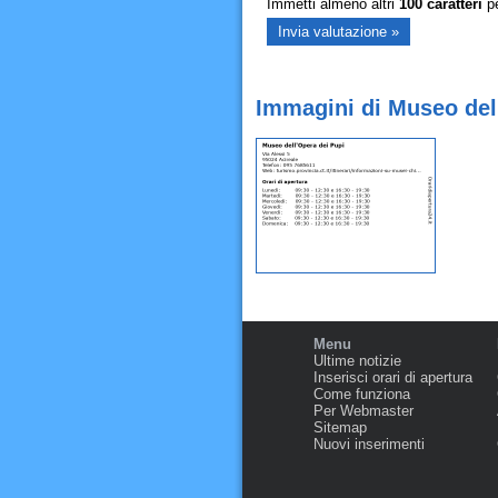
Immetti almeno altri
100
caratteri
pe
Immagini di Museo dell
Menu
Ultime notizie
Inserisci orari di apertura
Come funziona
Per Webmaster
Sitemap
Nuovi inserimenti