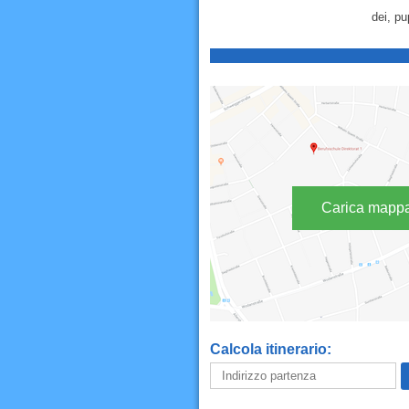
dei, pu
Carica mapp
Calcola itinerario: