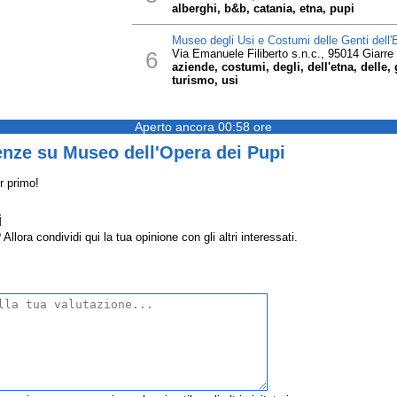
alberghi, b&b, catania, etna, pupi
Museo degli Usi e Costumi delle Genti dell'
6
Via Emanuele Filiberto s.n.c., 95014 Giarre
aziende, costumi, degli, dell'etna, delle,
turismo, usi
Aperto ancora 00:58 ore
enze su Museo dell'Opera dei Pupi
r primo!
i
lora condividi qui la tua opinione con gli altri interessati.