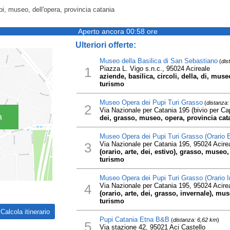
pi, museo, dell'opera, provincia catania
Aperto ancora 00:58 ore
Ulteriori offerte:
Museo della Basilica di San Sebastiano
(
dis
1
Piazza L. Vigo s.n.c., 95024 Acireale
aziende, basilica, circoli, della, di, muse
turismo
Museo Opera dei Pupi Turi Grasso
(
distanza:
2
Via Nazionale per Catania 195 (bivio per Ca
a
dei, grasso, museo, opera, provincia cata
Museo Opera dei Pupi Turi Grasso (Orario E
3
Via Nazionale per Catania 195, 95024 Acire
(orario, arte, dei, estivo), grasso, museo,
turismo
Museo Opera dei Pupi Turi Grasso (Orario I
4
Via Nazionale per Catania 195, 95024 Acire
(orario, arte, dei, grasso, invernale), mus
turismo
Pupi Catania Etna B&B
(
distanza: 6,62 km
)
5
Via stazione 42, 95021 Aci Castello