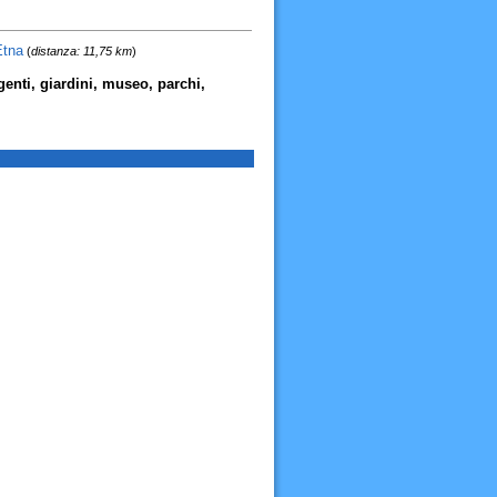
Etna
(
distanza: 11,75 km
)
 genti, giardini, museo, parchi,