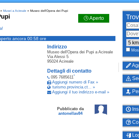
»
Musei a Acireale
» Museo dell'Opera dei Pupi
Pupi
Trov
🕒 Aperto
a!
Aperto ancora 00:58 ore
Indirizzo
Most
Museo dell'Opera dei Pupi
a Acireale
Via Alessi 5
95024
Acireale
Agg
Dettagli di contatto
*
095 7685611
Seg
Aggiungi numero di Fax »
turismo.provincia.ct... »
Per
Aggiungi il tuo indirizzo e-mail »
Ins
Pubblicato da
antonellav84
Com
Log