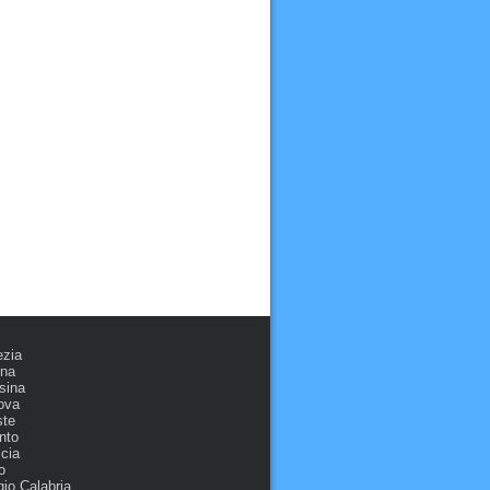
ezia
ona
sina
ova
ste
nto
cia
o
io Calabria