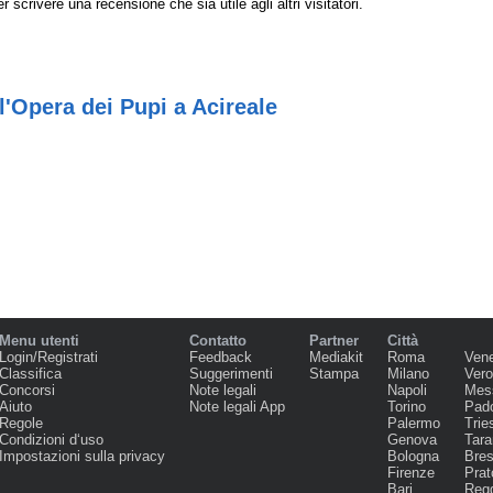
r scrivere una recensione che sia utile agli altri visitatori.
'Opera dei Pupi a Acireale
Menu utenti
Contatto
Partner
Città
Login/Registrati
Feedback
Mediakit
Roma
Ven
Classifica
Suggerimenti
Stampa
Milano
Ver
Concorsi
Note legali
Napoli
Mes
Aiuto
Note legali App
Torino
Pad
Regole
Palermo
Trie
Condizioni d‘uso
Genova
Tara
Impostazioni sulla privacy
Bologna
Bres
Firenze
Prat
Bari
Regg