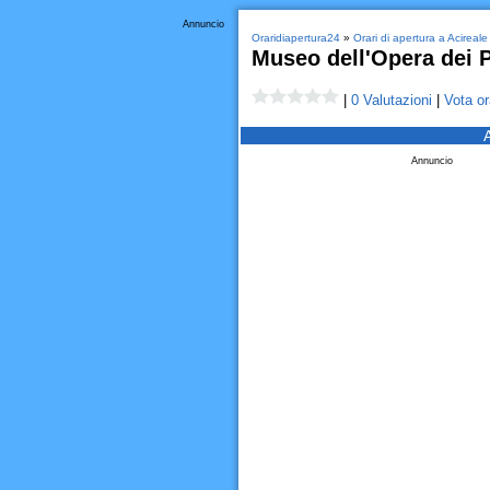
Annuncio
Oraridiapertura24
»
Orari di apertura a Acireale
Museo dell'Opera dei 
|
0 Valutazioni
|
Vota or
Annuncio