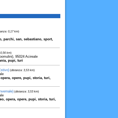
tanza: 0,17 km
)
o, parchi, san, sebastiano, sport,
 0,56 km
)
pomulini), 95024 Acireale
nia, pupi, turi
stivo)
(
distanza: 3,53 km
)
ale
 opera, opere, pupi, storia, turi,
nvernale)
(
distanza: 3,53 km
)
ale
eo, opera, opere, pupi, storia, turi,