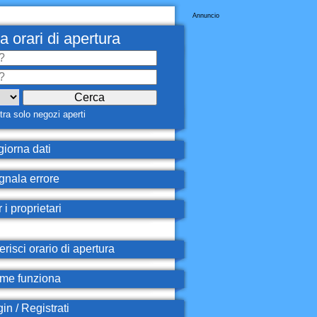
Annuncio
a orari di apertura
ra solo negozi aperti
iorna dati
nala errore
 i proprietari
erisci orario di apertura
e funziona
in / Registrati