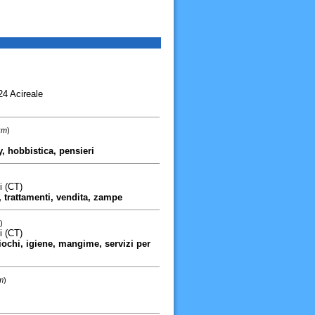
4 Acireale
km
)
sy, hobbistica, pensieri
i (CT)
i, trattamenti, vendita, zampe
)
i (CT)
 giochi, igiene, mangime, servizi per
m
)