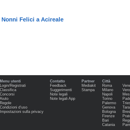
Nonni Felici a Acireale
Menu utenti
Contatto
Partner
Città
Login/Registrati
Feedback
Mediakit
Roma
Ven
Classifica
Suggerimenti
Stampa
Milano
Ver
Concorsi
Note legali
Napoli
Mes
Aiuto
Note legali App
Torino
Pad
Regole
Palermo
Trie
Condizioni d‘uso
Genova
Tara
Impostazioni sulla privacy
Bologna
Bres
Firenze
Prat
Bari
Regg
Catania
Par