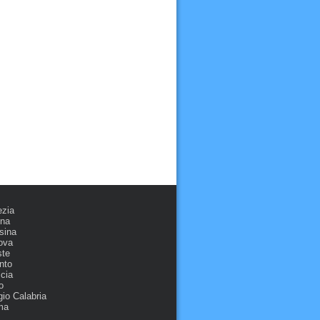
ezia
ona
sina
ova
ste
nto
cia
o
io Calabria
ma