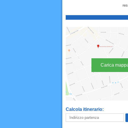
res
Carica mapp
Calcola itinerario: