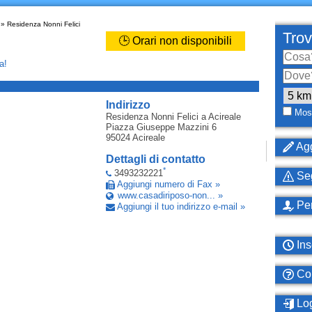
» Residenza Nonni Felici
Trov
🕒 Orari non disponibili
a!
_
Indirizzo
Most
Residenza Nonni Felici
a Acireale
Piazza Giuseppe Mazzini 6
95024
Acireale
Agg
Dettagli di contatto
*
3493232221
Seg
Aggiungi numero di Fax »
www.casadiriposo-non... »
Per
Aggiungi il tuo indirizzo e-mail »
Ins
Com
Log