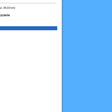
za: 34,03 km
)
izzerie