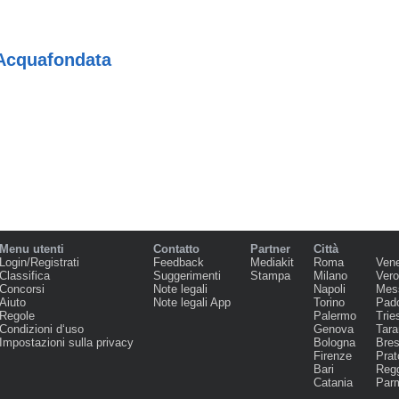
 Acquafondata
Menu utenti
Contatto
Partner
Città
Login/Registrati
Feedback
Mediakit
Roma
Ven
Classifica
Suggerimenti
Stampa
Milano
Ver
Concorsi
Note legali
Napoli
Mes
Aiuto
Note legali App
Torino
Pad
Regole
Palermo
Trie
Condizioni d‘uso
Genova
Tara
Impostazioni sulla privacy
Bologna
Bres
Firenze
Prat
Bari
Regg
Catania
Par