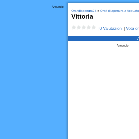
Annuncio
Oraridiapertura24
»
Orari di apertura a Acquaf
Vittoria
|
0 Valutazioni
|
Vota or
Annuncio