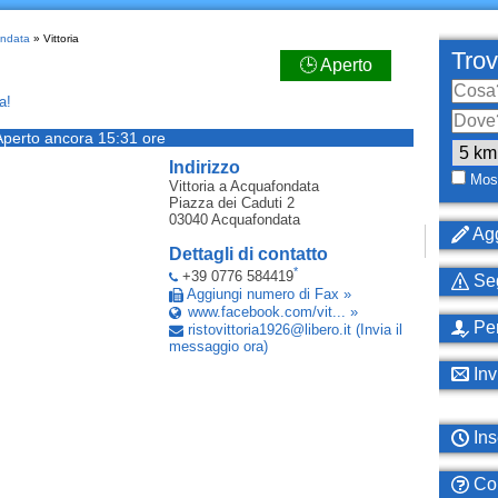
ondata
» Vittoria
Trov
🕒 Aperto
a!
Aperto ancora 15:31 ore
Indirizzo
Most
Vittoria
a Acquafondata
Piazza dei Caduti 2
03040
Acquafondata
Agg
Dettagli di contatto
*
+39 0776 584419
Seg
Aggiungi numero di Fax »
www.facebook.com/vit... »
Per
ristovittoria1926
@
libero
.
it
(Invia il
messaggio ora)
Inv
Ins
Com