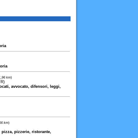
oria
oria
1,96 km
)
FR)
cati, avvocato, difensori, leggi,
,66 km
)
izza, pizzerie, ristorante,