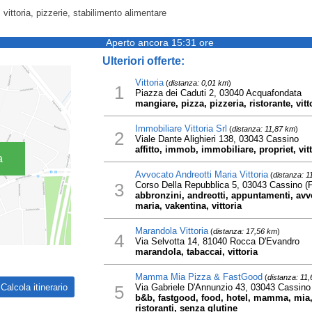
, vittoria, pizzerie, stabilimento alimentare
Aperto ancora 15:31 ore
Ulteriori offerte:
Vittoria
(
distanza: 0,01 km
)
1
Piazza dei Caduti 2, 03040 Acquafondata
mangiare, pizza, pizzeria, ristorante, vitt
Immobiliare Vittoria Srl
(
distanza: 11,87 km
)
2
Viale Dante Alighieri 138, 03043 Cassino
affitto, immob, immobiliare, propriet, vitt
a
Avvocato Andreotti Maria Vittoria
(
distanza: 1
3
Corso Della Repubblica 5, 03043 Cassino (
abbronzini, andreotti, appuntamenti, avvo
maria, vakentina, vittoria
Marandola Vittoria
(
distanza: 17,56 km
)
4
Via Selvotta 14, 81040 Rocca D'Evandro
marandola, tabaccai, vittoria
Mamma Mia Pizza & FastGood
(
distanza: 11
5
Via Gabriele D'Annunzio 43, 03043 Cassino
b&b, fastgood, food, hotel, mamma, mia, p
ristoranti, senza glutine