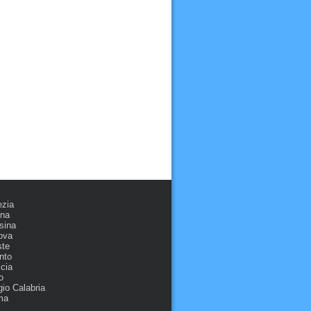
ezia
ona
sina
ova
ste
nto
cia
o
io Calabria
ma