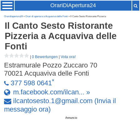
OrariDiApertura24
Oraridiapertura24
»
Orari di apertura a Acquaviva delle Fonti
» Il Canto Sesto Ristorante Pizzeria
Il Canto Sesto Ristorante
Pizzeria
a Acquaviva delle
Fonti
|
0 Bewertungen
|
Vota ora!
Estramurale Pozzo Zuccaro 70
70021
Acquaviva delle Fonti
*
377 598 0641
m.facebook.com/ilcan... »
ilcantosesto
.
1
@
gmail
.
com
(Invia il
messaggio ora)
Annuncio