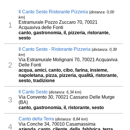
Il Canto Sesto Ristorante Pizzeria
(
distanza: 0,00
km
)
Estramurale Pozzo Zuccaro 70, 70021
1
Acquaviva delle Fonti
canto, gastronomia, il, pizzeria, ristorante,
sesto
Il Canto Sesto - Ristorante Pizzeria
(
distanza: 0,39
km
)
Via Estramurale Molignani 70, 70021 Acquaviva
2
Delle Fonti
acqua, amici, canto, cibo, farina, insieme,
napoletana, pizza, pizzeria, qualità, ristorante,
sesto, tradizione
Il Canto Sesto
(
distanza: 6,34 km
)
Via Convento 30, 70021 Cassano Delle Murge
3
(BA)
canto, gastronomia, il, ristorante, sesto
Canto della Terra
(
distanza: 8,84 km
)
Via Conche 34, 70010 Casamassima
4
azienda, canto, cliente, della, fabbrica, terra,