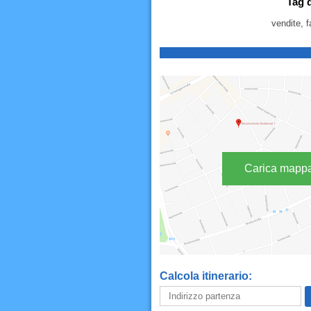
Tag 
vendite, f
Carica mapp
Calcola itinerario: