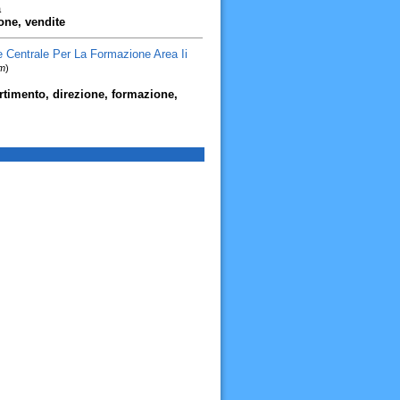
a
one, vendite
ne Centrale Per La Formazione Area Ii
km
)
artimento, direzione, formazione,
i