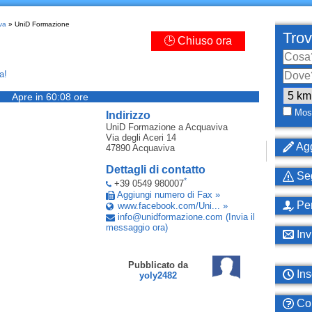
va
» UniD Formazione
Trov
🕒 Chiuso ora
a!
Apre in 60:08 ore
Most
Indirizzo
UniD Formazione
a Acquaviva
Via degli Aceri 14
Agg
47890
Acquaviva
Dettagli di contatto
Seg
*
+39 0549 980007
Aggiungi numero di Fax »
Per
www.facebook.com/Uni... »
info
@
unidformazione
.
com
(Invia il
messaggio ora)
Inv
Pubblicato da
Ins
yoly2482
Com