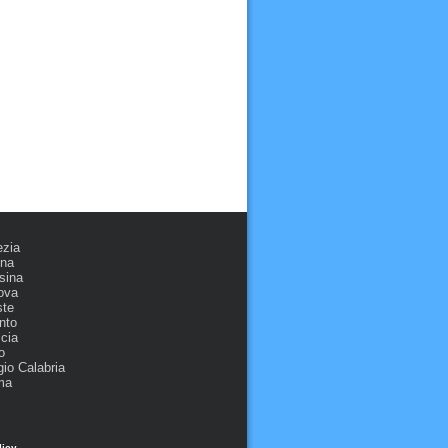
ezia
ona
sina
ova
ste
nto
cia
o
io Calabria
ma
licy