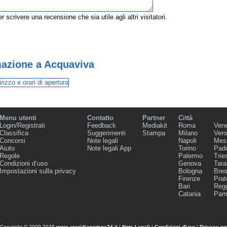
r scrivere una recensione che sia utile agli altri visitatori.
azione a Acquaviva
Menu utenti
Contatto
Partner
Città
Login/Registrati
Feedback
Mediakit
Roma
Ven
Classifica
Suggerimenti
Stampa
Milano
Ver
Concorsi
Note legali
Napoli
Mes
Aiuto
Note legali App
Torino
Pad
Regole
Palermo
Trie
Condizioni d‘uso
Genova
Tara
Impostazioni sulla privacy
Bologna
Bres
Firenze
Prat
Bari
Regg
Catania
Par
Copyright © 2009-2026
www.oraridiapertura24.it
|
Note Legali
|
Condizioni d'uso
|
Privacy po