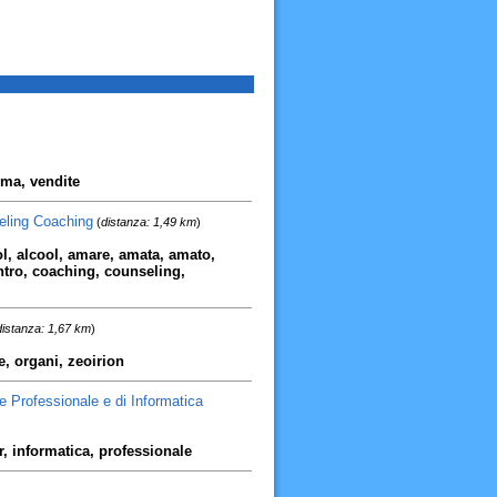
oma, vendite
eling Coaching
(
distanza: 1,49 km
)
col, alcool, amare, amata, amato,
ntro, coaching, counseling,
distanza: 1,67 km
)
, organi, zeoirion
 Professionale e di Informatica
, informatica, professionale