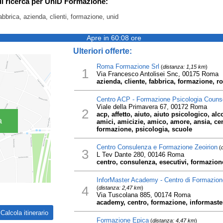
di ricerca per UniD Formazione:
abbrica, azienda, clienti, formazione, unid
Apre in 60:08 ore
Ulteriori offerte:
Roma Formazione Srl
(
distanza: 1,15 km
)
1
Via Francesco Antolisei Snc, 00175 Roma
azienda, cliente, fabbrica, formazione, r
Centro ACP - Formazione Psicologia Couns
Viale della Primavera 67, 00172 Roma
2
acp, affetto, aiuto, aiuto psicologico, al
a
amici, amicizie, amico, amore, ansia, ce
formazione, psicologia, scuole
Centro Consulenza e Formazione Zeoirion
(
3
L Tev Dante 280, 00146 Roma
centro, consulenza, esecutivi, formazione
InforMaster Academy - Centro di Formazione
4
(
distanza: 2,47 km
)
Via Tuscolana 885, 00174 Roma
academy, centro, formazione, informaster
Formazione Epica
(
distanza: 4,47 km
)