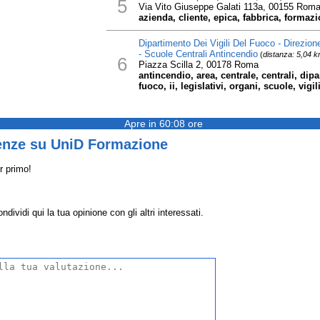
5
Via Vito Giuseppe Galati 113a, 00155 Rom
azienda, cliente, epica, fabbrica, formazi
Dipartimento Dei Vigili Del Fuoco - Direzio
- Scuole Centrali Antincendio
(
distanza: 5,04 
6
Piazza Scilla 2, 00178 Roma
antincendio, area, centrale, centrali, dip
fuoco, ii, legislativi, organi, scuole, vigil
Apre in 60:08 ore
enze su UniD Formazione
r primo!
vidi qui la tua opinione con gli altri interessati.