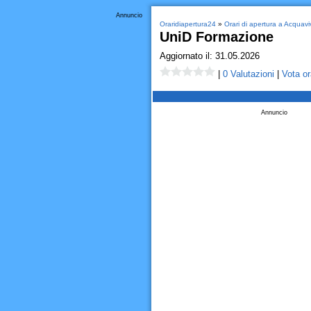
Annuncio
Oraridiapertura24
»
Orari di apertura a Acquavi
UniD Formazione
Aggiornato il: 31.05.2026
|
0 Valutazioni
|
Vota or
Annuncio