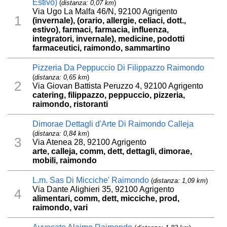
Estivo)
(
distanza: 0,07 km
)
Via Ugo La Malfa 46/N, 92100 Agrigento
1
(invernale), (orario, allergie, celiaci, dott.,
estivo), farmaci, farmacia, influenza,
integratori, invernale), medicine, podotti
farmaceutici, raimondo, sammartino
Pizzeria Da Peppuccio Di Filippazzo Raimondo
(
distanza: 0,65 km
)
2
Via Giovan Battista Peruzzo 4, 92100 Agrigento
catering, filippazzo, peppuccio, pizzeria,
raimondo, ristoranti
Dimorae Dettagli d'Arte Di Raimondo Calleja
(
distanza: 0,84 km
)
3
Via Atenea 28, 92100 Agrigento
arte, calleja, comm, dett, dettagli, dimorae,
mobili, raimondo
L.m. Sas Di Micciche' Raimondo
(
distanza: 1,09 km
)
Via Dante Alighieri 35, 92100 Agrigento
4
alimentari, comm, dett, micciche, prod,
raimondo, vari