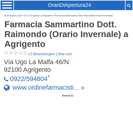
OrariDiApertura24
Oraridiapertura24
»
Orari di apertura a Agrigento
» Farmacia Sammartino Dott. Raimondo (Orario Invernale)
Farmacia Sammartino Dott.
Raimondo (Orario Invernale)
a
Agrigento
|
0 Bewertungen
|
Vota ora!
Via Ugo La Malfa 46/N
92100
Agrigento
*
0922/594804
www.ordinefarmacisti... »
Annuncio