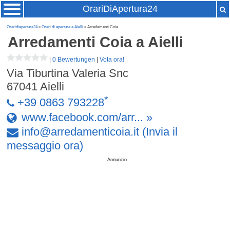
OrariDiApertura24
Oraridiapertura24
»
Orari di apertura a Aielli
» Arredamenti Coia
Arredamenti Coia
a Aielli
|
0 Bewertungen
|
Vota ora!
Via Tiburtina Valeria Snc
67041
Aielli
*
+39 0863 793228
www.facebook.com/arr... »
info
@
arredamenticoia
.
it
(Invia il
messaggio ora)
Annuncio