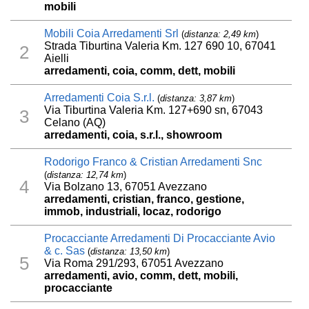
mobili
Mobili Coia Arredamenti Srl
(
distanza: 2,49 km
)
Strada Tiburtina Valeria Km. 127 690 10, 67041
2
Aielli
arredamenti, coia, comm, dett, mobili
Arredamenti Coia S.r.l.
(
distanza: 3,87 km
)
Via Tiburtina Valeria Km. 127+690 sn, 67043
3
Celano (AQ)
arredamenti, coia, s.r.l., showroom
Rodorigo Franco & Cristian Arredamenti Snc
(
distanza: 12,74 km
)
4
Via Bolzano 13, 67051 Avezzano
arredamenti, cristian, franco, gestione,
immob, industriali, locaz, rodorigo
Procacciante Arredamenti Di Procacciante Avio
& c. Sas
(
distanza: 13,50 km
)
5
Via Roma 291/293, 67051 Avezzano
arredamenti, avio, comm, dett, mobili,
procacciante