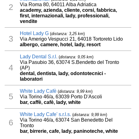
Via Roma 80, 64011 Alba Adriatica
2
academy, azienda, cliente, corsi, fabbrica,
first, internazionali, lady, professionali,
vendite
Hotel Lady G
(
distanza: 3,25 km
)
3
Via Amerigo Vespucci 21, 64018 Tortoreto Lido
albergo, camere, hotel, lady, resort
Lady Dental S.r.l.
(
distanza: 9,05 km
)
Via Pasubio 36, 63074 S.Bendetto del Tronto
4
(AP)
dental, dentista, lady, odontotecnici -
laboratori
White Lady Cafè
(
distanza: 9,99 km
)
5
Via Torino 46/a, 63039 Porto D'Ascoli
bar, caffè, cafè, lady, white
White Lady Cafe' s.r.l.s.
(
distanza: 9,99 km
)
Via Torino 46/a, 63074 San Benedetto Del
6
Tronto
bar, birrerie, cafe, lady, paninoteche, white