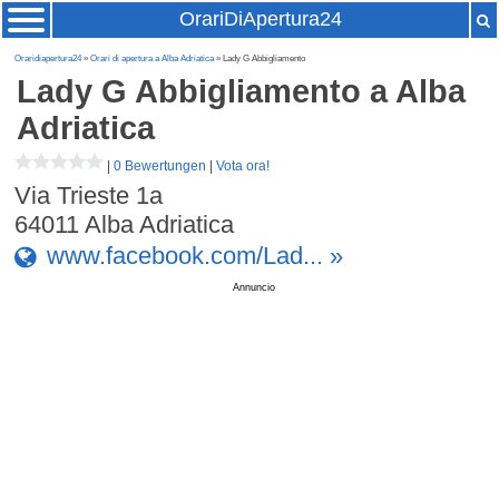
OrariDiApertura24
Oraridiapertura24
»
Orari di apertura a Alba Adriatica
» Lady G Abbigliamento
Lady G Abbigliamento
a Alba
Adriatica
|
0 Bewertungen
|
Vota ora!
Via Trieste 1a
64011
Alba Adriatica
www.facebook.com/Lad... »
Annuncio