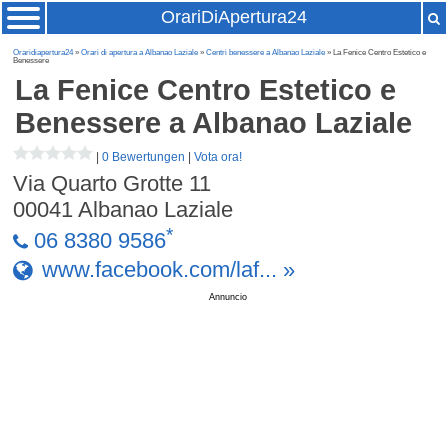
OrariDiApertura24
Oraridiapertura24
»
Orari di apertura a Albanao Laziale
»
Centri benessere a Albanao Laziale
» La Fenice Centro Estetico e
Benessere
La Fenice Centro Estetico e
Benessere
a Albanao Laziale
|
0 Bewertungen
|
Vota ora!
Via Quarto Grotte 11
00041
Albanao Laziale
*
06 8380 9586
www.facebook.com/laf... »
Annuncio