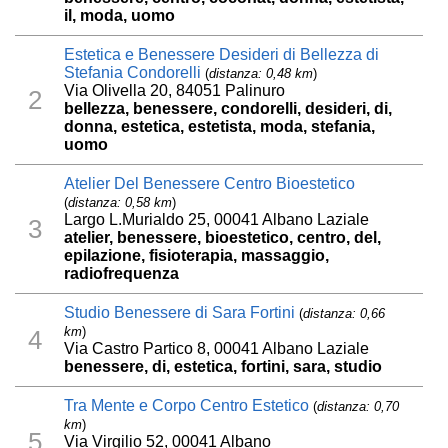
il, moda, uomo
Estetica e Benessere Desideri di Bellezza di
Stefania Condorelli
(
distanza: 0,48 km
)
Via Olivella 20, 84051 Palinuro
2
bellezza, benessere, condorelli, desideri, di,
donna, estetica, estetista, moda, stefania,
uomo
Atelier Del Benessere Centro Bioestetico
(
distanza: 0,58 km
)
Largo L.Murialdo 25, 00041 Albano Laziale
3
atelier, benessere, bioestetico, centro, del,
epilazione, fisioterapia, massaggio,
radiofrequenza
Studio Benessere di Sara Fortini
(
distanza: 0,66
km
)
4
Via Castro Partico 8, 00041 Albano Laziale
benessere, di, estetica, fortini, sara, studio
Tra Mente e Corpo Centro Estetico
(
distanza: 0,70
km
)
5
Via Virgilio 52, 00041 Albano