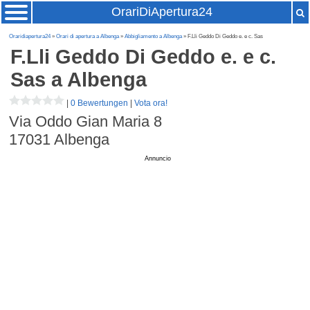
OrariDiApertura24
Oraridiapertura24
»
Orari di apertura a Albenga
»
Abbigliamento a Albenga
» F.Lli Geddo Di Geddo e. e c. Sas
F.Lli Geddo Di Geddo e. e c.
Sas
a Albenga
|
0 Bewertungen
|
Vota ora!
Via Oddo Gian Maria 8
17031
Albenga
Annuncio