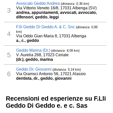
Avvocato Geddo Andrea
(
distanza: 0,36 km
)
Via Vittorio Veneto 16/8, 17031 Albenga (SV)
3
andrea, appuntamenti, avvocati, avvocato,
difensori, geddo, leggi
F.lli Geddo Di Geddo A. & C. Snc
(
distanza: 0,85
km
)
4
Via Oddo Gian Maria 8, 17031 Albenga
a., c., geddo
Geddo Marina (Dr.)
(
distanza: 4,09 km
)
5
V. Aurelia 268, 17023 Ceriale
(dr.), geddo, marina
Geddo Dr. Giovanni
(
distanza: 5,14 km
)
6
Via Gramsci Antonio 56, 17021 Alassio
dentista, dr., geddo, giovanni
Recensioni ed esperienze su F.Lli
Geddo Di Geddo e. e c. Sas